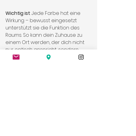
Wichtig ist
: Jede Farbe hat eine 
Wirkung – bewusst eingesetzt 
unterstützt sie die Funktion des 
Raums. So kann dein Zuhause zu 
einem Ort werden, der dich nicht 
nur optisch anspricht, sondern 
auch dein Wohlbefinden fördert.
Tipp:
 Bevor du neue Farben wählst, 
frage dich: Wie möchte ich mich in 
diesem Raum fühlen? Entspannt? 
Aktiv? Geborgen? Dein Farbkonzept 
sollte diese Antwort widerspiegeln.
Farbwirkung
Farbkonzept
Wohnpsychologie