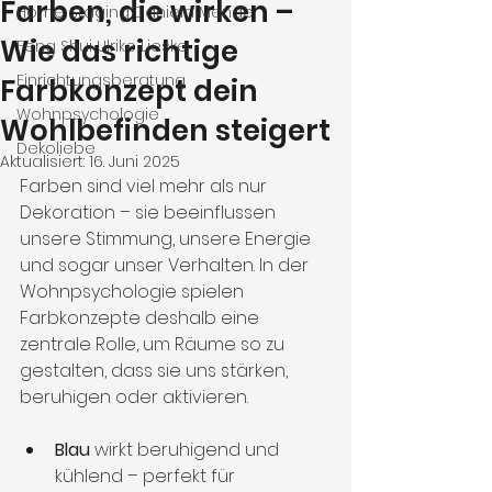
Farben, die wirken –
Home Staging Daniela Mende
Wie das richtige
Feng Shui Ulrike Lieske
Einrichtungsberatung
Farbkonzept dein
Wohnpsychologie
Wohlbefinden steigert
Dekoliebe
Aktualisiert:
16. Juni 2025
Farben sind viel mehr als nur 
Dekoration – sie beeinflussen 
unsere Stimmung, unsere Energie 
und sogar unser Verhalten. In der 
Wohnpsychologie spielen 
Farbkonzepte deshalb eine 
zentrale Rolle, um Räume so zu 
gestalten, dass sie uns stärken, 
beruhigen oder aktivieren.
Blau
 wirkt beruhigend und 
kühlend – perfekt für 